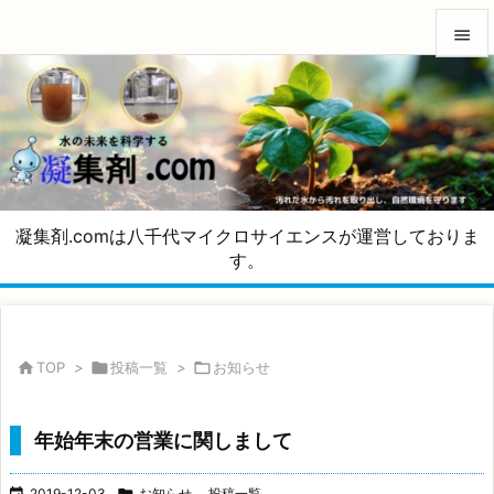


メニュ

サイド

前へ
凝集剤.comは八千代マイクロサイエンスが運営しておりま

す。
次へ

検索

TOP
>

投稿一覧
>

お知らせ
年始年末の営業に関しまして

2019-12-03

お知らせ
,
投稿一覧