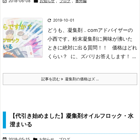

2018-06-08

お知らせ
,
ブログ
,
番外編

2019-10-01
どうも、凝集剤．comアドバイザーの
小西です。
粉末凝集剤に興味が沸いた
ときに絶対に出る質問！！
価格はどれ
くらい？
に、
ズバリお答えします！ ...
記事を読む
凝集剤の価格はズ ...
【代引き始めました】凝集剤オイルフロック・水
澄まいる

2018-05-15

お知らせ
,
ブログ