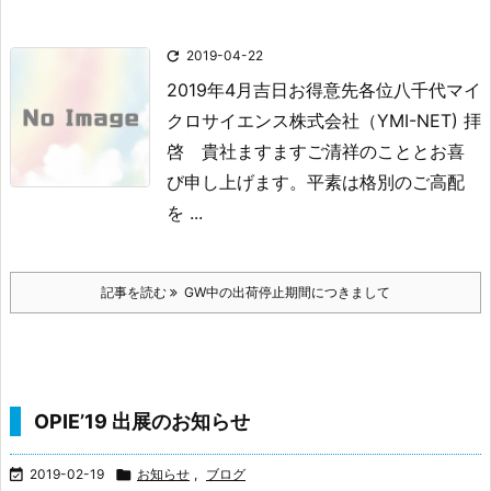

2019-04-22
2019年4月吉日
お得意先各位
八千代マイ
クロサイエンス株式会社
（YMI-NET)
拝
啓 貴社ますますご清祥のこととお喜
び申し上げます。平素は格別のご高配
を ...
記事を読む
GW中の出荷停止期間につきまして
OPIE’19 出展のお知らせ

2019-02-19

お知らせ
,
ブログ