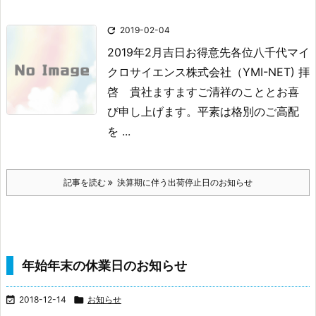

2019-02-04
2019年2月吉日
お得意先各位
八千代マイ
クロサイエンス株式会社
（YMI-NET)
拝
啓 貴社ますますご清祥のこととお喜
び申し上げます。平素は格別のご高配
を ...
記事を読む
決算期に伴う出荷停止日のお知らせ
年始年末の休業日のお知らせ

2018-12-14

お知らせ