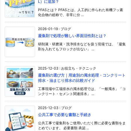
L）に追加？
PFASとは？ PFASとは、人工的に作られた有機フッ素
化合物の総称で、非常に分 ...
2026-01-19
:
ブログ
凝集剤で処理が難しい界面活性剤とは？
研削液・研磨液・洗浄排水などを扱う現場では、「凝集
剤を入れてもフロックが出ない」 ...
2025-12-03
:
お役立ち・テクニック
凝集剤の選び方｜用途別の濁水処理・コンクリート
排水・油まじり排水の比較ガイド
工事現場や工場排水の濁水処理では、「一般濁水」「コ
ンクリート・セメント関連排水」 ...
2025-12-03
:
ブログ
公共工事で必要な書類と手続き
公共工事で凝集剤をご使用いただく際に必要な書類をま
とめています。 必要書類 承認 ...