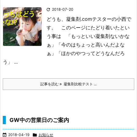

2018-07-20
どうも、凝集剤.comテスターの小西で
す。
このページにたどり着いたとい
う事は
「もっといい凝集剤ないかな
ぁ」
「今のはちょっと高いんだよな
ぁ」
「ほかのやつってどうなんだろ
う」 ...
記事を読む
凝集剤比較テスト ...
GW中の営業日のご案内

2018-04-19

お知らせ