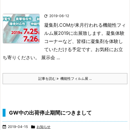

2019-06-12
凝集剤.COMが来月行われる機能性フィ
ルム展2019に出展致します。
凝集体験
コーナーなど、皆様に凝集剤を体験し
ていただける予定です。
お気軽にお立
ち寄りください。
展示会 ...
記事を読む
機能性フィルム展 ...
GW中の出荷停止期間につきまして

2019-04-15

お知らせ