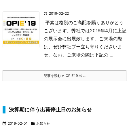

2019-02-22
平素は格別のご高配を賜りありがとう
ございます。
弊社では2019年4月に上記
の展示会に出展致します。
ご来場の際
は、ぜひ弊社ブー立ち寄りくださいま
せ。
なお、ご来場の際は下記の ...
記事を読む
OPIE’19 出 ...
決算期に伴う出荷停止日のお知らせ

2019-02-01

お知らせ