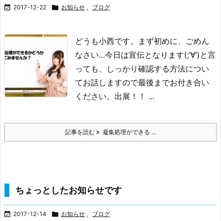

2017-12-22

お知らせ
,
ブログ
どうも小西です。
まず初めに、ごめん
なさい…今日は宣伝となります(;’∀’)
と言
っても、しっかり確認する方法につい
てお話しますので
最後までお付き合い
ください。
出展！！ ...
記事を読む
凝集処理ができる ...
ちょっとしたお知らせです

2017-12-14

お知らせ
,
ブログ