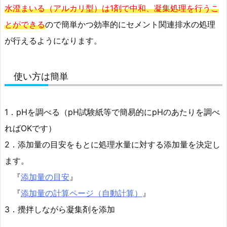
水澄まいる（アルカリ型）は1剤で中和、凝集処理を行うこ
とができる
ので簡単かつ効率的にセメント関連排水の処理
が行えるようになります。
使い方は簡単
1．pHを調べる（pH試験紙等で簡易的にpHのあたりを調べ
ればOKです）
2．添加量の目安をもとに処理水量に対する添加量を決定し
ます。
『
添加量の目安
』
『
添加量の計算ページ（自動計算）
』
3．攪拌しながら凝集剤を添加