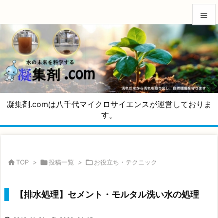


メニュ

サイド

前へ
凝集剤.comは八千代マイクロサイエンスが運営しておりま

す。
次へ

検索

TOP
>

投稿一覧
>

お役立ち・テクニック
【排水処理】セメント・モルタル洗い水の処理