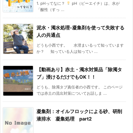
1. pHってなに？
pH（ピーエイチ）は、水が
「酸性（すっ ...
泥水・濁水処理-凝集剤を使って失敗する
人の共通点
どうも小西です。 水澄まいるって知っています
か？ 知っている人は知ってい ...
【動画あり】赤土・濁水対策品「除濁タ
ブ」浸けるだけでもOK！！
どうも、除濁タブ責任者の小西です。 このページ
では赤土の流出対策についてお話しま ...
凝集剤：オイルフロックによる砂、研削
液排水 凝集処理 part2