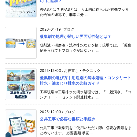
L）に追加？
PFASとは？ PFASとは、人工的に作られた有機フッ素
化合物の総称で、非常に分 ...
2026-01-19
:
ブログ
凝集剤で処理が難しい界面活性剤とは？
研削液・研磨液・洗浄排水などを扱う現場では、「凝集
剤を入れてもフロックが出ない」 ...
2025-12-03
:
お役立ち・テクニック
凝集剤の選び方｜用途別の濁水処理・コンクリート
排水・油まじり排水の比較ガイド
工事現場や工場排水の濁水処理では、「一般濁水」「コ
ンクリート・セメント関連排水」 ...
2025-12-03
:
ブログ
公共工事で必要な書類と手続き
公共工事で凝集剤をご使用いただく際に必要な書類をま
とめています。 必要書類 承認 ...