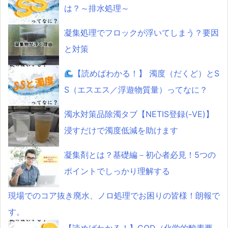
は？～排水処理～
凝集処理でフロックが浮いてしまう？要因
と対策
【読めばわかる！】 濁度（だくど）とS
S（エスエス／浮遊物質量）ってなに？
濁水対策品除濁タブ【NETIS登録(-VE)】
浸すだけで濁度低減を助けます
凝集剤とは？基礎編－初心者必見！5つの
ポイントでしっかり理解する
現場でのコア抜き廃水、ノロ処理でお困りの皆様！朗報で
す。