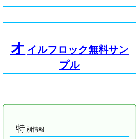
オ
イルフロック無料サン
プル
特
別情報