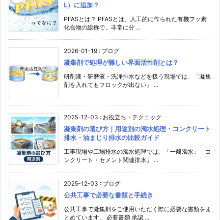
L）に追加？
PFASとは？ PFASとは、人工的に作られた有機フッ素
化合物の総称で、非常に分 ...
2026-01-19
:
ブログ
凝集剤で処理が難しい界面活性剤とは？
研削液・研磨液・洗浄排水などを扱う現場では、「凝集
剤を入れてもフロックが出ない」 ...
2025-12-03
:
お役立ち・テクニック
凝集剤の選び方｜用途別の濁水処理・コンクリート
排水・油まじり排水の比較ガイド
工事現場や工場排水の濁水処理では、「一般濁水」「コ
ンクリート・セメント関連排水」 ...
2025-12-03
:
ブログ
公共工事で必要な書類と手続き
公共工事で凝集剤をご使用いただく際に必要な書類をま
とめています。 必要書類 承認 ...