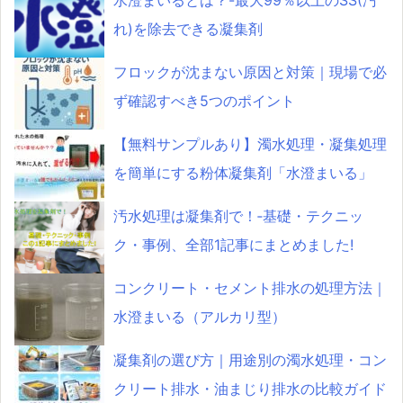
水澄まいるとは？-最大99％以上のSS(汚
れ)を除去できる凝集剤
フロックが沈まない原因と対策｜現場で必
ず確認すべき5つのポイント
【無料サンプルあり】濁水処理・凝集処理
を簡単にする粉体凝集剤「水澄まいる」
汚水処理は凝集剤で！‐基礎・テクニッ
ク・事例、全部1記事にまとめました!
コンクリート・セメント排水の処理方法｜
水澄まいる（アルカリ型）
凝集剤の選び方｜用途別の濁水処理・コン
クリート排水・油まじり排水の比較ガイド