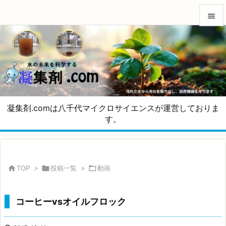


メニュ

サイド

前へ
凝集剤.comは八千代マイクロサイエンスが運営しておりま

す。
次へ

検索

TOP
>

投稿一覧
>

動画
コーヒーvsオイルフロック