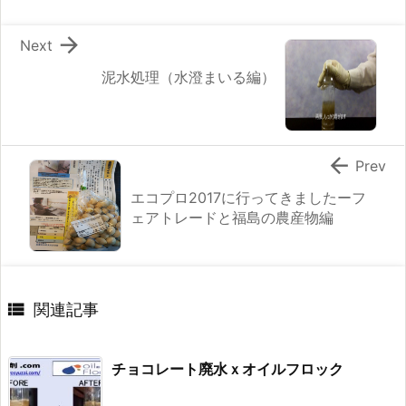

Next
泥水処理（水澄まいる編）

Prev
エコプロ2017に行ってきましたーフ
ェアトレードと福島の農産物編

関連記事
チョコレート廃水ｘオイルフロック