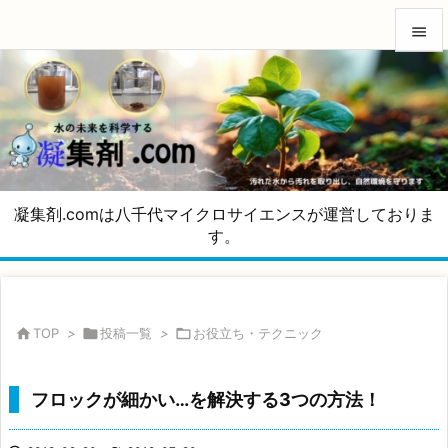


メニュ

サイド

前へ
凝集剤.comは八千代マイクロサイエンスが運営しておりま

す。
次へ

検索

TOP
>

投稿一覧
>

お役立ち・テクニック
フロックが細かい…を解決する3つの方法！