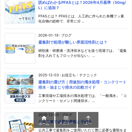
読めばわかるPFASとは？2026年4月基準（50ng/
L）に追加？
PFASとは？ PFASとは、人工的に作られた有機フッ素
化合物の総称で、非常に分 ...
2026-01-19
:
ブログ
凝集剤で処理が難しい界面活性剤とは？
研削液・研磨液・洗浄排水などを扱う現場では、「凝集
剤を入れてもフロックが出ない」 ...
2025-12-03
:
お役立ち・テクニック
凝集剤の選び方｜用途別の濁水処理・コンクリート
排水・油まじり排水の比較ガイド
工事現場や工場排水の濁水処理では、「一般濁水」「コ
ンクリート・セメント関連排水」 ...
2025-12-03
:
ブログ



公共工事で必要な書類と手続き
メニュー
上へ
ホーム
公共工事で凝集剤をご使用いただく際に必要な書類をま