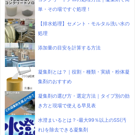
単・その場ですぐ処理！
【排水処理】セメント・モルタル洗い水の
処理
添加量の目安を計算する方法
凝集剤とは？｜役割・種類・実績・粉体凝
集剤のおすすめ
凝集剤の選び方・選定方法｜タイプ別の効
き方と現場で使える早見表
水澄まいるとは？-最大99％以上のSS(汚
れ)を除去できる凝集剤