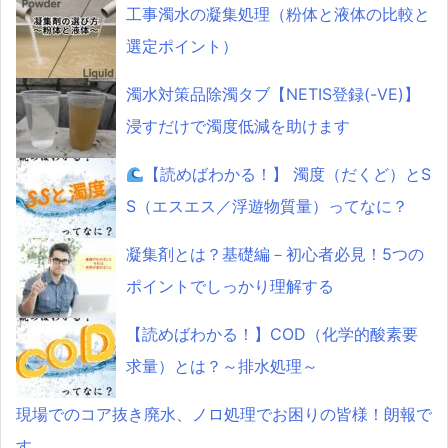
工事濁水の凝集処理（粉体と液体の比較と
選定ポイント）
濁水対策品除濁タブ【NETIS登録(-VE)】
浸すだけで濁度低減を助けます
【読めばわかる！】 濁度（だくど）とS
S（エスエス／浮遊物質量）ってなに？
凝集剤とは？基礎編－初心者必見！5つの
ポイントでしっかり理解する
【読めばわかる！】COD（化学的酸素要
求量）とは？～排水処理～
現場でのコア抜き廃水、ノロ処理でお困りの皆様！朗報で
す。