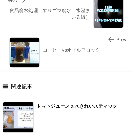
Next
食品廃水処理 すりゴマ廃水 水澄ま
いる編）

Prev
コーヒーvsオイルフロック

関連記事
トマトジュースｘ水きれいスティック