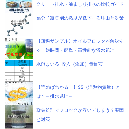
クリート排水・油まじり排水の比較ガイド
高分子凝集剤の粘度が低下する理由と対策
【無料サンプル】オイルフロックが解決す
る！短時間・簡単・高性能な濁水処理
水澄まいる-投入（添加）量目安
【読めばわかる！】SS（浮遊物質量）と
は？～排水処理～
凝集処理でフロックが浮いてしまう？要因
と対策