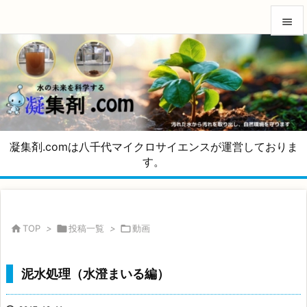


メニュ

サイド

前へ
凝集剤.comは八千代マイクロサイエンスが運営しておりま

す。
次へ

検索

TOP
>

投稿一覧
>

動画
泥水処理（水澄まいる編）