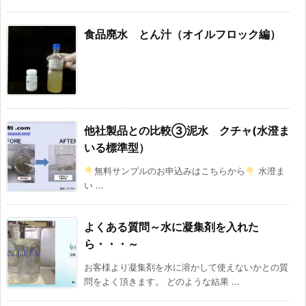
食品廃水 とん汁（オイルフロック編）
他社製品との比較③泥水 クチャ(水澄ま
いる標準型）
無料サンプルのお申込みはこちらから
水澄ま
い ...
よくある質問～水に凝集剤を入れた
ら・・・～
お客様より凝集剤を水に溶かして使えないかとの質
問をよく頂きます。 どのような結果 ...