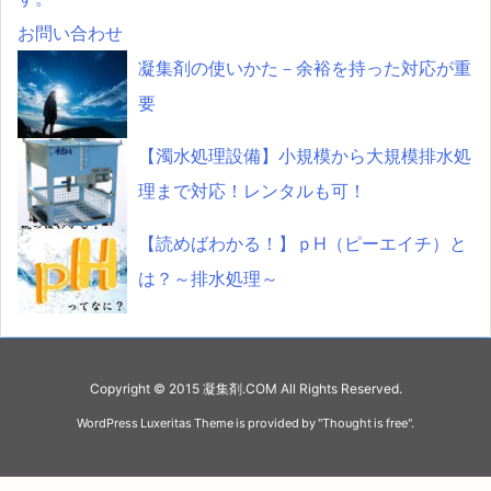
お問い合わせ
凝集剤の使いかた－余裕を持った対応が重
要
【濁水処理設備】小規模から大規模排水処
理まで対応！レンタルも可！
【読めばわかる！】ｐH（ピーエイチ）と
は？～排水処理～
Copyright ©
2015
凝集剤.COM
All Rights Reserved.
WordPress Luxeritas Theme is provided by "
Thought is free
".