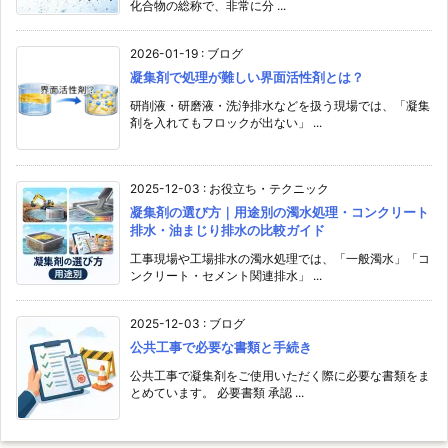
化合物の総称で、非常に分 ...
2026-01-19
:
ブログ
凝集剤で処理が難しい界面活性剤とは？
研削液・研磨液・洗浄排水などを扱う現場では、「凝集
剤を入れてもフロックが出ない」 ...
2025-12-03
:
お役立ち・テクニック
凝集剤の選び方｜用途別の濁水処理・コンクリート
排水・油まじり排水の比較ガイド
工事現場や工場排水の濁水処理では、「一般濁水」「コ
ンクリート・セメント関連排水」 ...
2025-12-03
:
ブログ
公共工事で必要な書類と手続き
公共工事で凝集剤をご使用いただく際に必要な書類をま
とめています。 必要書類 承認 ...