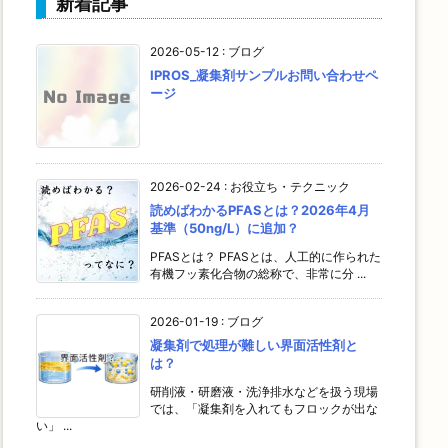
新着記事
2026-05-12
:
ブログ
IPROS_凝集剤サンプルお問い合わせペ
ージ
2026-02-24
:
お役立ち・テクニック
読めばわかるPFASとは？2026年4月
基準（50ng/L）に追加？
PFASとは？ PFASとは、人工的に作られた
有機フッ素化合物の総称で、非常に分 ...
2026-01-19
:
ブログ
凝集剤で処理が難しい界面活性剤と
は？
研削液・研磨液・洗浄排水などを扱う現場
では、「凝集剤を入れてもフロックが出な
い」 ...