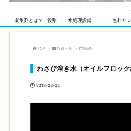
凝集剤とは？｜役割・種類・実績・粉体凝集剤のおす
水処理設備
無料サ

TOP
>

投稿一覧
>

動画
わさび溶き水（オイルフロック

2018-03-08