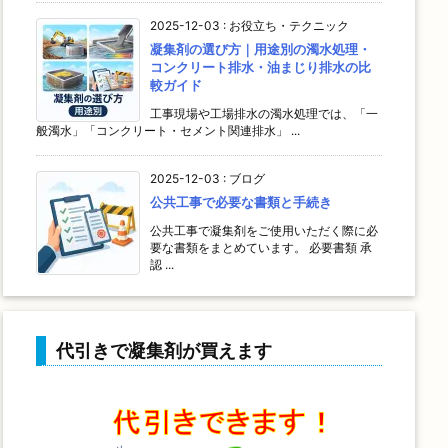
2025-12-03
:
お役立ち・テクニック
凝集剤の選び方｜用途別の濁水処理・
コンクリート排水・油まじり排水の比
較ガイド
工事現場や工場排水の濁水処理では、「一
般濁水」「コンクリート・セメント関連排水」 ...
2025-12-03
:
ブログ
公共工事で必要な書類と手続き
公共工事で凝集剤をご使用いただく際に必
要な書類をまとめています。 必要書類 承
認 ...
代引きで凝集剤が買えます