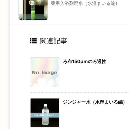
薬用入浴剤廃水（水澄まいる編）

関連記事
ろ布150μmのろ過性
ジンジャー水（水澄まいる編）