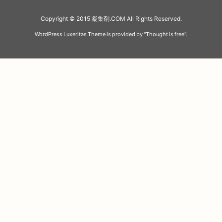
Copyright ©
2015
凝集剤.COM
All Rights Reserved.
WordPress Luxeritas Theme is provided by "
Thought is free
".