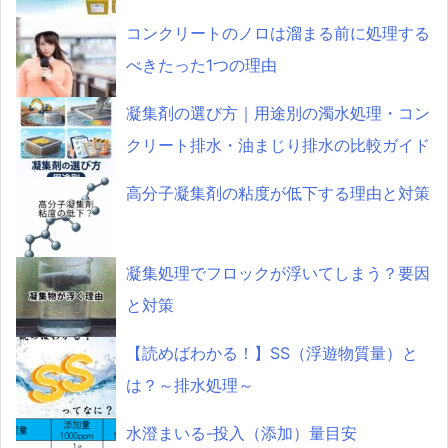
コンクリートのノロは溜まる前に処理する
べきたった1つの理由
凝集剤の選び方｜用途別の濁水処理・コン
クリート排水・油まじり排水の比較ガイド
高分子凝集剤の粘度が低下する理由と対策
凝集処理でフロックが浮いてしまう？要因
と対策
【読めばわかる！】SS（浮遊物質量）と
は？～排水処理～
水澄まいる-投入（添加）量目安