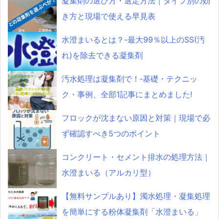
凝集剤の選び方・選定方法｜タイプ別の効
き方と現場で使える早見表
水澄まいるとは？-最大99％以上のSS(汚
れ)を除去できる凝集剤
汚水処理は凝集剤で！‐基礎・テクニッ
ク・事例、全部1記事にまとめました!
フロックが沈まない原因と対策｜現場で必
ず確認すべき5つのポイント
コンクリート・セメント排水の処理方法｜
水澄まいる（アルカリ型）
【無料サンプルあり】濁水処理・凝集処理
を簡単にする粉体凝集剤「水澄まいる」