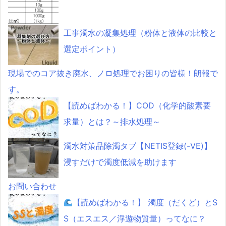
工事濁水の凝集処理（粉体と液体の比較と
選定ポイント）
現場でのコア抜き廃水、ノロ処理でお困りの皆様！朗報で
す。
【読めばわかる！】COD（化学的酸素要
求量）とは？～排水処理～
濁水対策品除濁タブ【NETIS登録(-VE)】
浸すだけで濁度低減を助けます
お問い合わせ
【読めばわかる！】 濁度（だくど）とS
S（エスエス／浮遊物質量）ってなに？