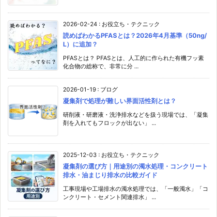
2026-02-24
:
お役立ち・テクニック
読めばわかるPFASとは？2026年4月基準（50ng/
L）に追加？
PFASとは？ PFASとは、人工的に作られた有機フッ素
化合物の総称で、非常に分 ...
2026-01-19
:
ブログ
凝集剤で処理が難しい界面活性剤とは？
研削液・研磨液・洗浄排水などを扱う現場では、「凝集
剤を入れてもフロックが出ない」 ...
2025-12-03
:
お役立ち・テクニック
凝集剤の選び方｜用途別の濁水処理・コンクリート
排水・油まじり排水の比較ガイド
工事現場や工場排水の濁水処理では、「一般濁水」「コ
ンクリート・セメント関連排水」 ...