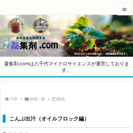


メニュ

サイド

前へ
凝集剤.comは八千代マイクロサイエンスが運営しておりま

す。
次へ

検索

TOP
>

投稿一覧
>

動画
こんぶ出汁（オイルフロック編）