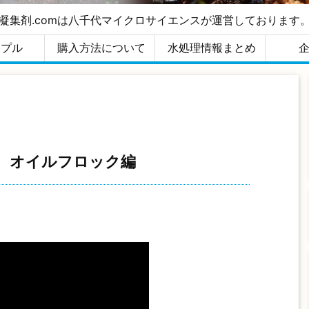
凝集剤.comは八千代マイクロサイエンスが運営しております
すめ
ンプル
購入方法について
水処理情報まとめ
 オイルフロック編