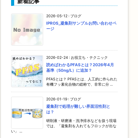
新着記事
2026-05-12
:
ブログ
IPROS_凝集剤サンプルお問い合わせペ
ージ
2026-02-24
:
お役立ち・テクニック
読めばわかるPFASとは？2026年4月
基準（50ng/L）に追加？
PFASとは？ PFASとは、人工的に作られた
有機フッ素化合物の総称で、非常に分 ...
2026-01-19
:
ブログ
凝集剤で処理が難しい界面活性剤と
は？
研削液・研磨液・洗浄排水などを扱う現場
では、「凝集剤を入れてもフロックが出な
い」 ...