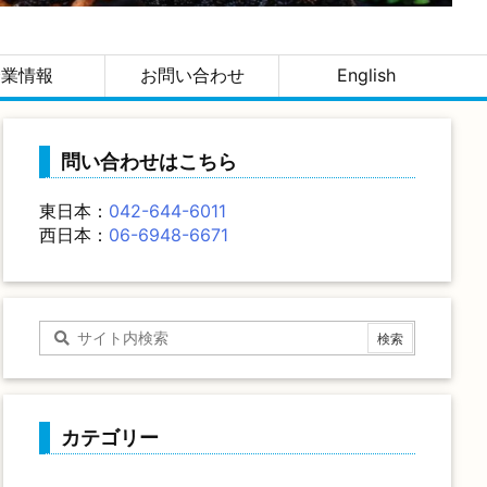
。
企業情報
お問い合わせ
English
問い合わせはこちら
東日本：
042-644-6011
西日本：
06-6948-6671
カテゴリー