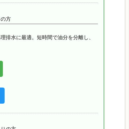
りの方
処理排水に最適。短時間で油分を分離し、
困りの方