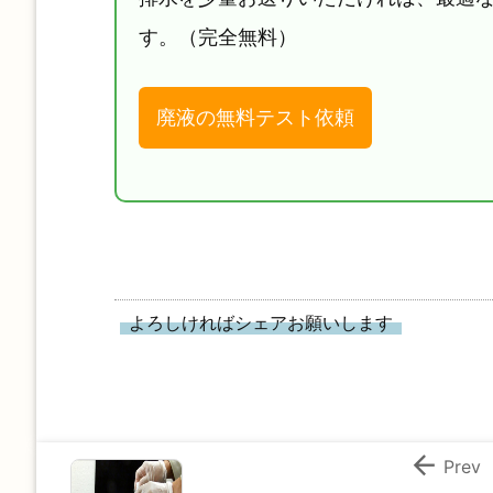
す。（完全無料）
廃液の無料テスト依頼
よろしければシェアお願いします

Prev