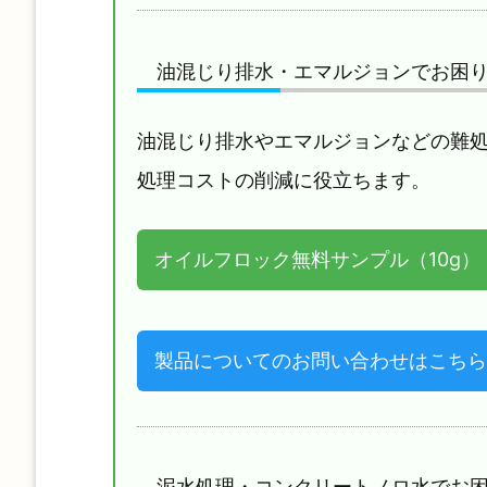
油混じり排水・エマルジョンでお困
油混じり排水やエマルジョンなどの難
処理コストの削減に役立ちます。
オイルフロック無料サンプル（10g）
製品についてのお問い合わせはこちら
泥水処理・コンクリートノロ水でお