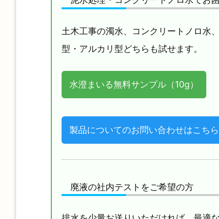
土木工事の濁水、コンクリートノロ水
型・アルカリ型どちらも試せます。
水澄まいる無料サンプル（10g）
製品についてのお問い合わせはこちら
廃液の社内テストをご希望の方
排水を少量お送りいただければ、最適