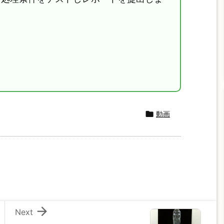

動画

Next