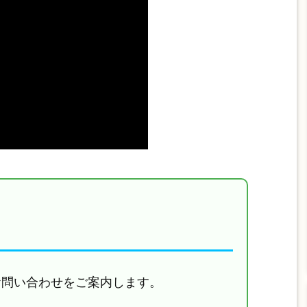
お問い合わせをご案内します。