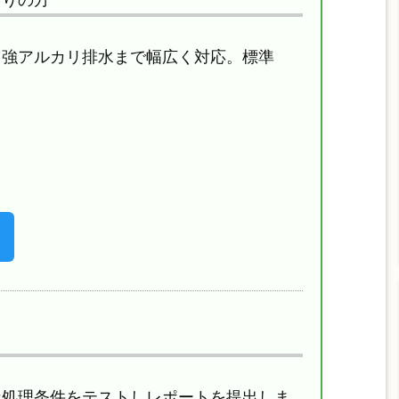
、強アルカリ排水まで幅広く対応。標準
な処理条件をテストしレポートを提出しま