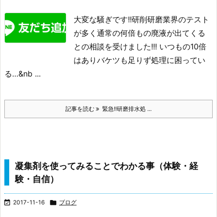
大変な騒ぎです!!
研削研磨業界のテスト
が多く通常の何倍もの廃液が出てくる
との
相談を受けました!!!
いつもの10倍
はありバケツも足りず処理に困ってい
る…
&nb ...
記事を読む
緊急!!研磨排水処 ...
凝集剤を使ってみることでわかる事（体験・経
験・自信）

2017-11-16

ブログ