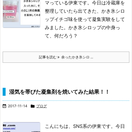
マっている伊東です。
今日は冷蔵庫を
整理していたら出てきた、
かき氷シロ
ップイチゴ味を使って凝集実験をして
みました。
かき氷シロップの中身っ
て、何だろう？
記事を読む
余ったかき氷シロ ...
湿気を帯びた凝集剤を焼いてみた結果！！

2017-11-14

ブログ
こんにちは、SNS系の伊東です。
今日