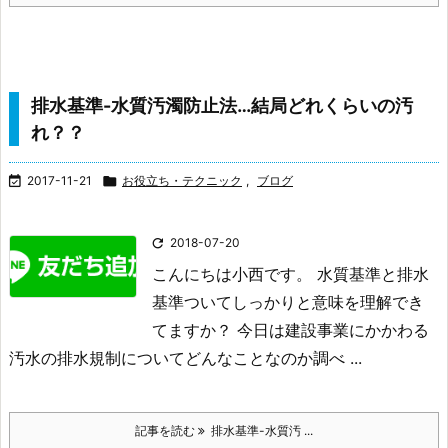
排水基準-水質汚濁防止法…結局どれくらいの汚
れ？？

2017-11-21

お役立ち・テクニック
,
ブログ

2018-07-20
こんにちは小西です。
水質基準と排水
基準ついてしっかりと意味を理解でき
てますか？
今日は建設事業にかかわる
汚水の排水規制について
どんなことなのか調べ ...
記事を読む
排水基準-水質汚 ...