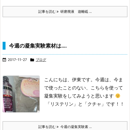
記事を読む
研磨廃液 遊離砥 ...
今週の凝集実験素材は….

2017-11-27

ブログ
こんにちは、伊東です。
今週は、今ま
で使ったことのない、
こちらを使って
凝集実験をしてみようと思います
「リステリン」と「クチャ」です！！
記事を読む
今週の凝集実験素 ...