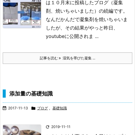
は１０月末に投稿したブログ（凝集
剤、焼いちゃいました）の続編です。
なんだかんだで凝集剤を焼いちゃいま
したが、
その結果がやっと昨日、
youtubeに公開されま ...
記事を読む
湿気を帯びた凝集 ...
添加量の基礎知識

2017-11-13

ブログ
,
基礎知識

2019-11-11