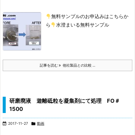
無料サンプルのお申込みはこちらか
ら
水澄まいる無料サンプル
記事を読む
他社製品との比較 ...
研磨廃液 遊離砥粒を凝集剤にて処理 FO＃
1500

2017-11-27

動画