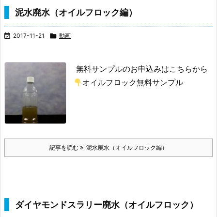
泥水廃水（オイルフロック編）

2017-11-21

動画
無料サンプルのお申込みはこちらから
オイルフロック無料サンプル
記事を読む
泥水廃水（オイルフロック編）
ダイヤモンドスラリー廃水（オイルフロック）